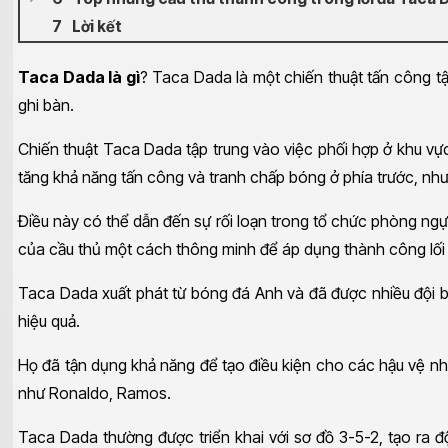
Lời kết
Taca Dada là gì
? Taca Dada là một chiến thuật tấn công t
ghi bàn.
Chiến thuật Taca Dada tập trung vào việc phối hợp ở khu vự
tăng khả năng tấn công và tranh chấp bóng ở phía trước, nh
Điều này có thể dẫn đến sự rối loạn trong tổ chức phòng ngự
của cầu thủ một cách thông minh để áp dụng thành công lối
Taca Dada xuất phát từ bóng đá Anh và đã được nhiều đội 
hiệu quả.
Họ đã tận dụng khả năng để tạo điều kiện cho các hậu vệ n
như Ronaldo, Ramos.
Taca Dada thường được triển khai với sơ đồ 3-5-2, tạo ra đ