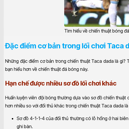
Tìm hiểu về chiến thuật bóng đá
Đặc điểm cơ bản trong lối chơi Taca d
Những đặc điểm cơ bản trong chiến thuật Taca dada là gì? T
bạn hiểu hơn về chiến thuật đá bóng này.
Hạn chế được nhiều sơ đồ lối chơi khác
Huấn luyện viên đội bóng thường dựa vào sơ đồ chiến thuật c
hơn nhiều so với đối thủ khác trong chiến thuật Taca dada là 
Sơ đồ 4-1-1-4 của đối thủ thường có lỗ hổng ở hai biê
ghi bàn.