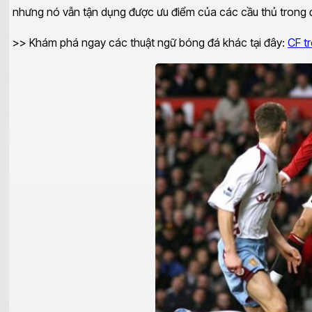
nhưng nó vẫn tận dụng được ưu điểm của các cầu thủ trong đ
>> Khám phá ngay các thuật ngữ bóng đá khác tại đây:
CF t