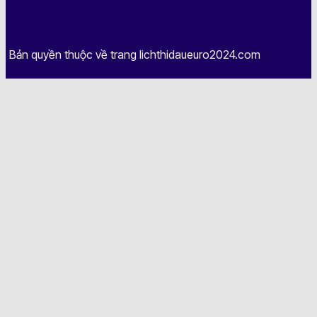
Bản quyền thuộc về trang lichthidaueuro2024.com