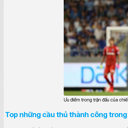
Ưu điểm trong trận đấu của chiế
Top những cầu thủ thành công trong 