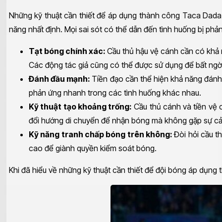
Những kỹ thuật cần thiết để áp dụng thành công Taca Dada 
năng nhất định. Mọi sai sót có thể dẫn đến tình huống bị p
Tạt bóng chính xác:
Cầu thủ hậu vệ cánh cần có khả n
Các động tác giả cũng có thể được sử dụng để bất ngờ 
Đánh đầu mạnh:
Tiền đạo cần thể hiện khả năng đánh 
phản ứng nhanh trong các tình huống khác nhau.
Kỹ thuật tạo khoảng trống:
Cầu thủ cánh và tiền vệ c
đổi hướng di chuyển để nhận bóng mà không gặp sự cản 
Kỹ năng tranh chấp bóng trên không:
Đòi hỏi cầu t
cao để giành quyền kiểm soát bóng.
Khi đã hiểu về những kỹ thuật cần thiết để đội bóng áp dụng 