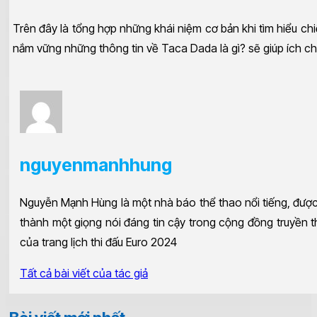
Trên đây là tổng hợp những khái niệm cơ bản khi tìm hiểu ch
nắm vững những thông tin về Taca Dada là gì? sẽ giúp ích ch
nguyenmanhhung
Nguyễn Mạnh Hùng là một nhà báo thể thao nổi tiếng, được 
thành một giọng nói đáng tin cậy trong cộng đồng truyền t
của trang lịch thi đấu Euro 2024
Tất cả bài viết của tác giả