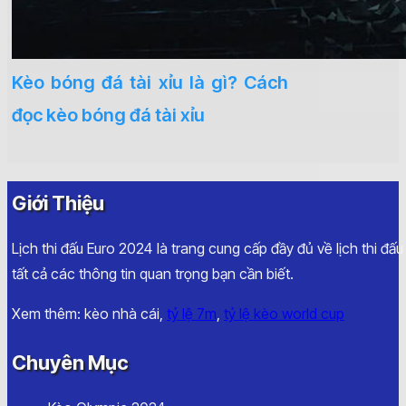
Kèo bóng đá tài xỉu là gì? Cách
đọc kèo bóng đá tài xỉu
Giới Thiệu
Lịch thi đấu Euro 2024 là trang cung cấp đầy đủ về lịch thi đấ
tất cả các thông tin quan trọng bạn cần biết.
Xem thêm: kèo nhà cái,
tỷ lệ 7m
,
tỷ lệ kèo world cup
Chuyên Mục