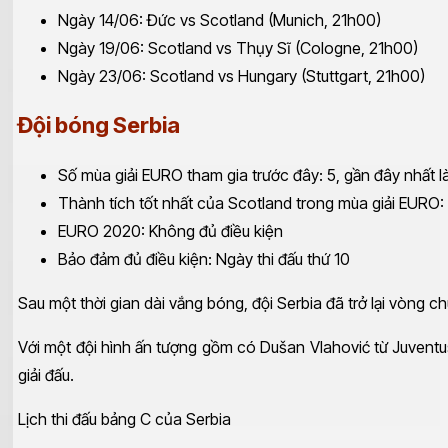
Ngày 14/06: Đức vs Scotland (Munich, 21h00)
Ngày 19/06: Scotland vs Thụy Sĩ (Cologne, 21h00)
Ngày 23/06: Scotland vs Hungary (Stuttgart, 21h00)
Đội bóng Serbia
Số mùa giải EURO tham gia trước đây: 5, gần đây nhất
Thành tích tốt nhất của Scotland trong mùa giải EURO:
EURO 2020: Không đủ điều kiện
Bảo đảm đủ điều kiện: Ngày thi đấu thứ 10
Sau một thời gian dài vắng bóng, đội Serbia đã trở lại vòng 
Với một đội hình ấn tượng gồm có Dušan Vlahović từ Juventu
giải đấu.
Lịch thi đấu bảng C của Serbia