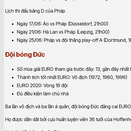
Lịch thi đấu bảng D của Pháp
Ngày 17/06: Áo vs Pháp (Düsseldorf, 21h00)
Ngày 21/06: Hà Lan vs Pháp (Leipzig, 21h00)
Ngày 25/06: Pháp vs đội thắng play-off A (Dortmund, 
Đội bóng Đức
Số mùa giải EURO tham gia trước đây: 13, gần đây nhấ
Thành tích tốt nhất EURO: Vô địch (1972, 1980, 1996)
EURO 2020: Vòng 16 đội
Đủ điều kiện làm chủ nhà
Ba lần vô địch và ba lần á quân, đội bóng Đức đăng cai EURO
Họ được dẫn dắt bởi cựu huấn luyện viên 36 tuổi của Hoffenh