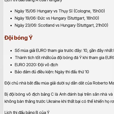
Ngày 15/06: Hungary vs Thụy Sĩ (Cologne, 15h00)
Ngày 19/06: Đức vs Hungary (Stuttgart, 18h00)
Ngày 23/06: Scotland vs Hungary (Stuttgart, 21h00)
Đội bóng Ý
Số mùa giải EURO tham gia trước đây: 10, gần đây nhấ
Thành tích tốt nhấtcủa đội bóng đá Ý khi tham gia EUR
EURO 2020: Đội vô địch
Bảo đảm đủ điều kiện: Ngày thi đấu thứ 10
Đội chủ nhà bắt đầu mùa giải dưới sự dẫn dắt của Roberto Man
Bị đội bóng vô địch bảng C là Anh đánh bại trên sân nhà v
không bàn thắng trước Ukraine khi thất bại có thể khiến họ rơi 
Lịch thi đấu bảng B của Ý