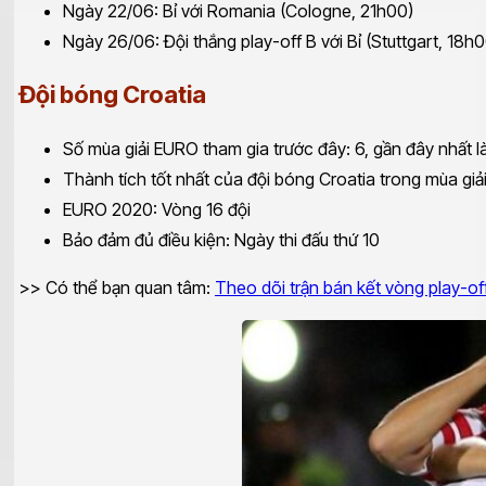
Ngày 22/06: Bỉ với Romania (Cologne, 21h00)
Ngày 26/06: Đội thắng play-off B với Bỉ (Stuttgart, 18h
Đội bóng Croatia
Số mùa giải EURO tham gia trước đây: 6, gần đây nhất
Thành tích tốt nhất của đội bóng Croatia trong mùa gi
EURO 2020: Vòng 16 đội
Bảo đảm đủ điều kiện: Ngày thi đấu thứ 10
>> Có thể bạn quan tâm:
Theo dõi trận bán kết vòng play-o