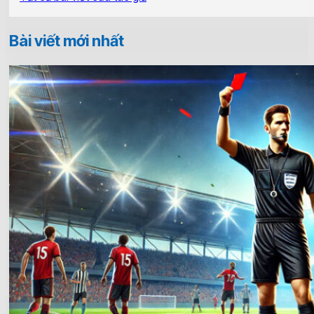
Bài viết mới nhất