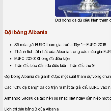
Đội bóng đá đủ điều kiện tham
Đội bóng Albania
Số mùa giải EURO tham gia trước đây: 1 – EURO 2016
Thành tích tốt nhất của Albania trong các mùa giải EU
EURO 2020: Không đủ điều kiện
Trận đấu bảo đảm đủ điều kiện: Trận đấu thứ 9
Đội bóng Albania đã giành được một suất tham dự vòng chung
Các “Chú đại bàng” đã có trận ra mắt tại giải đấu EURO vào
Armando Sadiku đã tạo nên sự khác biệt ngay gần hiệp một để 
Lịch thi đấu bảng B của Albania