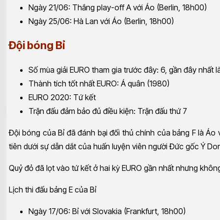
Ngày 21/06: Thắng play-off A với Áo (Berlin, 18h00)
Ngày 25/06: Hà Lan với Áo (Berlin, 18h00)
Đội bóng Bỉ
Số mùa giải EURO tham gia trước đây: 6, gần đây nhất
Thành tích tốt nhất EURO: Á quân (1980)
EURO 2020: Tứ kết
Trận đấu đảm bảo đủ điều kiện: Trận đấu thứ 7
Đội bóng của Bỉ đã đánh bại đối thủ chính của bảng F là Áo vớ
tiên dưới sự dẫn dắt của huấn luyện viên người Đức gốc Ý 
Quỷ đỏ đã lọt vào tứ kết ở hai kỳ EURO gần nhất nhưng khôn
Lịch thi đấu bảng E của Bỉ
Ngày 17/06: Bỉ với Slovakia (Frankfurt, 18h00)