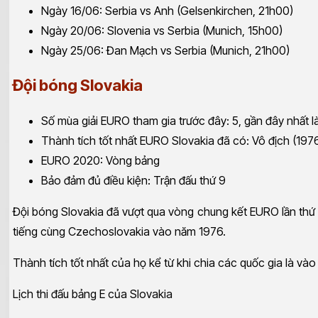
Ngày 16/06: Serbia vs Anh (Gelsenkirchen, 21h00)
Ngày 20/06: Slovenia vs Serbia (Munich, 15h00)
Ngày 25/06: Đan Mạch vs Serbia (Munich, 21h00)
Đội bóng Slovakia
Số mùa giải EURO tham gia trước đây: 5, gần đây nhất
Thành tích tốt nhất EURO Slovakia đã có: Vô địch (197
EURO 2020: Vòng bảng
Bảo đảm đủ điều kiện: Trận đấu thứ 9
Đội bóng Slovakia đã vượt qua vòng chung kết EURO lần thứ b
tiếng cùng Czechoslovakia vào năm 1976.
Thành tích tốt nhất của họ kể từ khi chia các quốc gia là vào
Lịch thi đấu bảng E của Slovakia