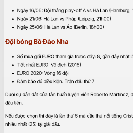
Ngày 16/06: Đội thắng play-off A vs Hà Lan (Hamburg,
Ngày 21/06: Hà Lan vs Pháp (Leipzig, 21h00)
Ngày 25/06: Hà Lan vs Áo (Berlin, 18h00)
Đội bóng Bồ Đào Nha
Số mùa giải EURO tham gia trước đây: 8, gần đây nhất
Tốt nhất EURO: Vô địch (2016)
EURO 2020: Vòng 16 đội
Đảm bảo đủ điều kiện: Trận đấu thứ 7
Dưới sự dẫn dắt của tân huấn luyện viên Roberto Martínez, đổ
đầu tiên.
Nếu được chọn thì đây là lần thứ 6 mà cầu thủ nổi tiếng Cris
nhiều nhất (25) tại giải đấu.