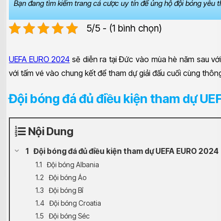
Bạn đang tìm kiếm trang cá cược uy tín để ủng hộ đội bóng yêu 
5/5 - (1 bình chọn)
UEFA EURO 2024
sẽ diễn ra tại Đức vào mùa hè năm sau với 
với tấm vé vào chung kết để tham dự giải đấu cuối cùng thông
Đội bóng đá đủ điều kiện tham dự
UE
Nội Dung
Đội bóng đá đủ điều kiện tham dự UEFA EURO 2024
Đội bóng Albania
Đội bóng Áo
Đội bóng Bỉ
Đội bóng Croatia
Đội bóng Séc