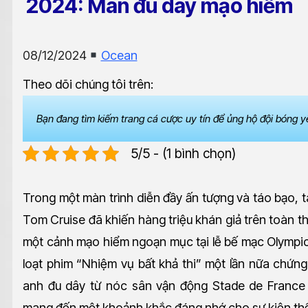
2024: Màn đu dây mạo hiểm
08/12/2024
Ocean
Theo dõi chúng tôi trên:
Bạn đang tìm kiếm trang cá cược uy tín để ủng hộ đội bóng y
5/5 - (1 bình chọn)
Trong một màn trình diễn đầy ấn tượng và táo bạo, 
Tom Cruise đã khiến hàng triệu khán giả trên toàn thế
một cảnh mạo hiểm ngoạn mục tại lễ bế mạc Olympic 
loạt phim “Nhiệm vụ bất khả thi” một lần nữa chứng 
anh đu dây từ nóc sân vận động Stade de France
mang đến một khoảnh khắc đáng nhớ cho sự kiện thể 