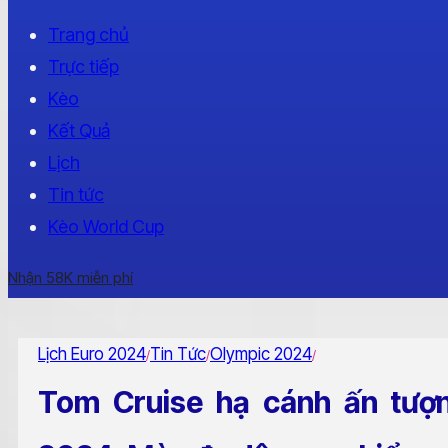
Trang chủ
Trực tiếp
Kèo
Kết Quả
Lịch
Tin tức
Kèo World Cup
Nhận 58K miễn phí
Lịch Euro 2024
Tin Tức
Olympic 2024
/
/
/
Tom Cruise hạ cánh ấn tượn