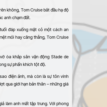
trên không, Tom Cruise bắt đầu hạ độ
ắc anh chạm đất.
2 tuổi đáp xuống mặt cỏ một cách an
mệt mỏi hay căng thẳng, Tom Cruise
ư vỡ òa khắp sân vận động Stade de
ong sự phấn khích tột độ.
ao điện ảnh, mà còn là sự tôn vinh
ợt qua giới hạn bản thân – những giá
iả làm anh mất tập trung. Với phong