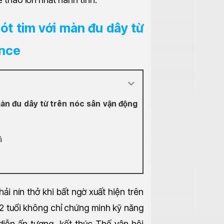
hót tim với màn đu dây từ
ance
màn đu dây từ trên nóc sân vận động
ả
i nín thở khi bất ngờ xuất hiện trên
2 tuổi không chỉ chứng minh kỹ năng
iễn ấn tượng, kết thúc Thế vận hội