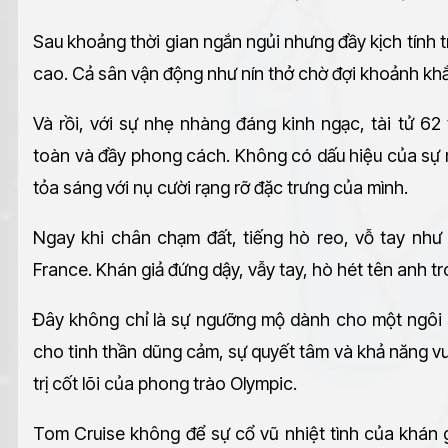
Sau khoảng thời gian ngắn ngủi nhưng đầy kịch tính 
cao. Cả sân vận động như nín thở chờ đợi khoảnh kh
Và rồi, với sự nhẹ nhàng đáng kinh ngạc, tài tử 6
toàn và đầy phong cách. Không có dấu hiệu của sự 
tỏa sáng với nụ cười rạng rỡ đặc trưng của mình.
Ngay khi chân chạm đất, tiếng hò reo, vỗ tay nh
France. Khán giả đứng dậy, vẫy tay, hò hét tên anh tr
Đây không chỉ là sự ngưỡng mộ dành cho một ngôi s
cho tinh thần dũng cảm, sự quyết tâm và khả năng vư
trị cốt lõi của phong trào Olympic.
Tom Cruise không để sự cổ vũ nhiệt tình của khán g