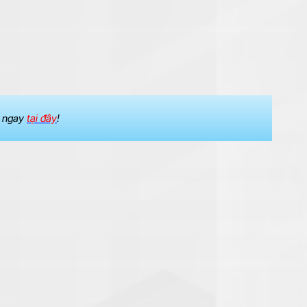
m ngay
tại đây
!