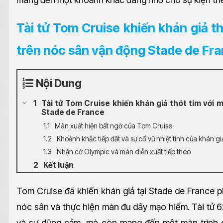
Tài tử Tom Cruise khiến khán giả t
trên nóc sân vận động Stade de Fr
Nội Dung
Tài tử Tom Cruise khiến khán giả thót tim với 
Stade de France
Màn xuất hiện bất ngờ của Tom Cruise
Khoảnh khắc tiếp đất và sự cổ vũ nhiệt tình của khán gi
Nhận cờ Olympic và màn diễn xuất tiếp theo
Kết luận
Tom Cruise đã khiến khán giả tại Stade de France phả
nóc sân và thực hiện màn đu dây mạo hiểm. Tài tử 6
và sự dũng cảm, mà còn mang đến một màn trình d