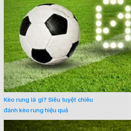
Kèo rung là gì? Siêu tuyệt chiêu
đánh kèo rung hiệu quả