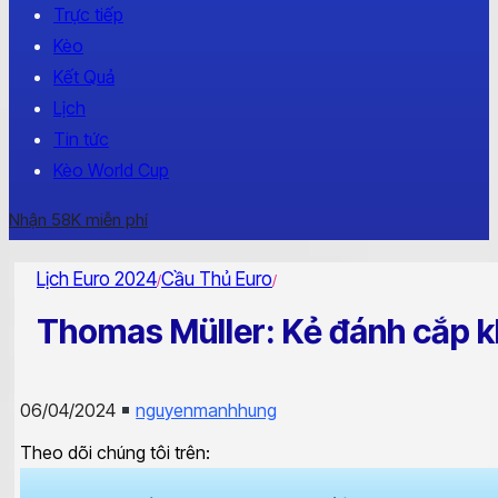
Trực tiếp
Kèo
Kết Quả
Lịch
Tin tức
Kèo World Cup
Nhận 58K miễn phí
Lịch Euro 2024
Cầu Thủ Euro
/
/
Thomas Müller: Kẻ đánh cắp k
06/04/2024
nguyenmanhhung
Theo dõi chúng tôi trên: