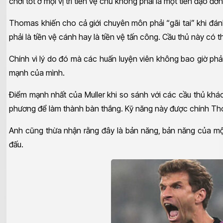
chơi tốt ở mọi vị trí tiền vệ chứ không phải là một tiền đạo đơn
Thomas khiến cho cả giới chuyên môn phải “gãi tai” khi đánh
phải là tiền vệ cánh hay là tiền vệ tấn công. Cầu thủ này có t
Chính vì lý do đó mà các huấn luyện viên không bao giờ phải 
mạnh của mình.
Điểm mạnh nhất của Muller khi so sánh với các cầu thủ khá
phương để làm thành bàn thắng. Kỹ năng này được chính Thom
Anh cũng thừa nhận rằng đây là bản năng, bản năng của một 
đấu.