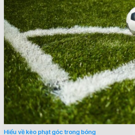
Hiểu về kèo phạt góc trong bóng