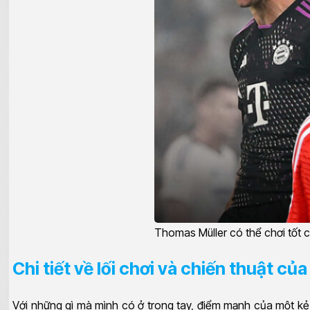
Thomas Müller có thể chơi tốt cá
Chi tiết về lối chơi và chiến thuật c
Với những gì mà mình có ở trong tay, điểm mạnh của một kẻ s