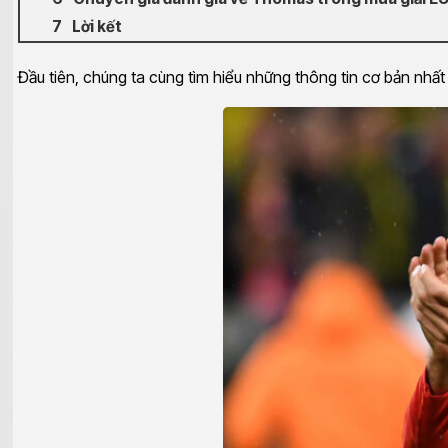
Lời kết
Đầu tiên, chúng ta cùng tìm hiểu những thông tin cơ bản nhấ