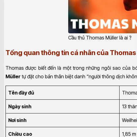
Cầu thủ Thomas Müller là ai ?
Tổng quan thông tin cá nhân của Thoma
Thomas được biết đến là một trong những ngôi sao của bó
Müller
tự đặt cho bản thân biệt danh “người thông dịch khôn
Tên đầy đủ
Thomas
Ngày sinh
13 thá
Nơi sinh
Weilhe
Chiều cao
1,85 m