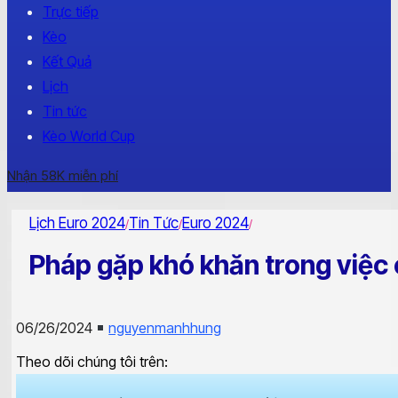
Trực tiếp
Kèo
Kết Quả
Lịch
Tin tức
Kèo World Cup
Nhận 58K miễn phí
Lịch Euro 2024
Tin Tức
Euro 2024
/
/
/
Pháp gặp khó khăn trong việc 
06/26/2024
nguyenmanhhung
Theo dõi chúng tôi trên: