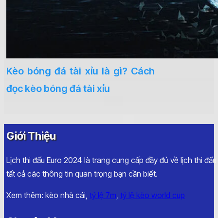
Kèo bóng đá tài xỉu là gì? Cách
đọc kèo bóng đá tài xỉu
Giới Thiệu
Lịch thi đấu Euro 2024 là trang cung cấp đầy đủ về lịch thi đấ
tất cả các thông tin quan trọng bạn cần biết.
Xem thêm: kèo nhà cái,
tỷ lệ 7m
,
tỷ lệ kèo world cup