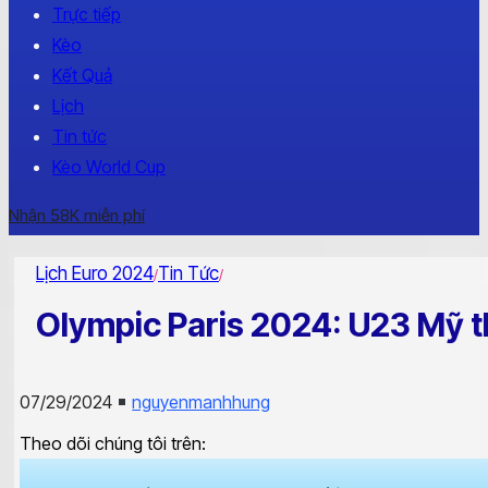
Trực tiếp
Kèo
Kết Quả
Lịch
Tin tức
Kèo World Cup
Nhận 58K miễn phí
Lịch Euro 2024
Tin Tức
/
/
Olympic Paris 2024: U23 Mỹ t
07/29/2024
nguyenmanhhung
Theo dõi chúng tôi trên: