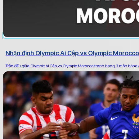
Nhận định Olympic Ai Cập vs Olympic Morocc
Trận đấu giữa Olympic Ai Cập vs Olympic Morocco tranh hạng 3 môn bóng đ