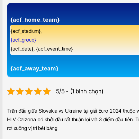
{acf_home_team}
{acf_stadium},
{acf_group}
{acf_date}, {acf_event_time}
{acf_away_team}
5/5 - (1 bình chọn)
Trận đấu giữa Slovakia vs Ukraine tại giải Euro 2024 thuộc 
HLV Calzona có khởi đầu rất thuận lợi với 3 điểm đầu tiên. 
rơi xuống vị trí bét bảng.