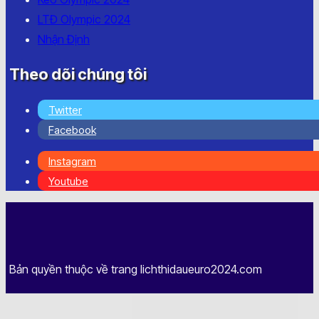
LTĐ Olympic 2024
Nhận Định
Theo dõi chúng tôi
Twitter
Facebook
Instagram
Youtube
Bản quyền thuộc về trang lichthidaueuro2024.com