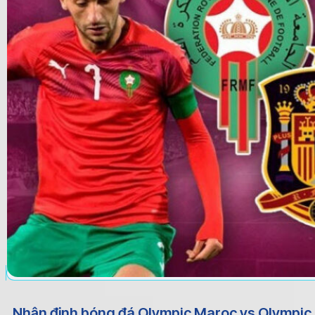
Nhận định bóng đá Olympic Maroc vs Olympic