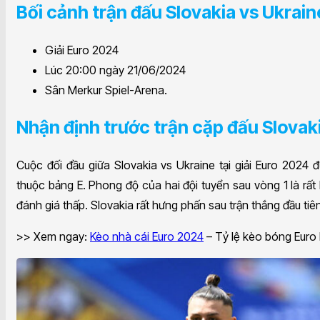
Bối cảnh trận đấu Slovakia vs Ukrain
Giải Euro 2024
Lúc 20:00 ngày 21/06/2024
Sân Merkur Spiel-Arena.
Nhận định trước trận cặp đấu Slovak
Cuộc đối đầu giữa Slovakia vs Ukraine tại giải Euro 2024
thuộc bảng E. Phong độ của hai đội tuyển sau vòng 1 là rất 
đánh giá thấp. Slovakia rất hưng phấn sau trận thắng đầu tiê
>> Xem ngay:
Kèo nhà cái Euro 2024
– Tỷ lệ kèo bóng Euro