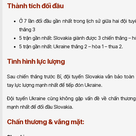
Thành tích đối đầu
Ở 7 lần đối đầu gần nhất trong lịch sử giữa hai đội tu
thắng 3
5 trận gần nhất: Slovakia giành được 3 chiến thắng – hò
5 trận gần nhất: Ukraine thắng 2 – hòa 1 – thua 2.
Tình hình lực lượng
Sau chiến thắng trước Bỉ, đội tuyển Slovakia vẫn bảo toà
tay lực lượng mạnh nhất để tiếp đón Ukraine.
Đội tuyển Ukraine cũng không gặp vấn đề về chấn thương 
mạnh nhất để đối đầu Slovakia.
Chấn thương & vắng mặt: