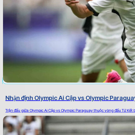
Nhận định Olympic Ai Cập vs Olympic Paragu
Trận đấu giữa Olympic Ai Cập vs Olympic Paraguay thuộc vòng đấu Tứ Kết b