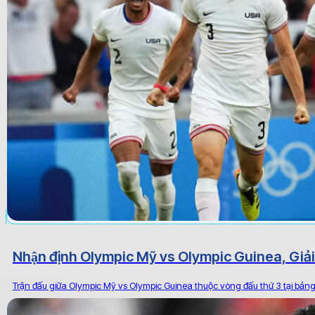
Nhận định Olympic Mỹ vs Olympic Guinea, Gi
Trận đấu giữa Olympic Mỹ vs Olympic Guinea thuộc vòng đấu thứ 3 tại bản