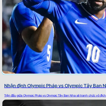
Nhận định Olympic Pháp vs Olympic Tây Ban N
Trận đấu giữa Olympic Pháp vs Olympic Tây Ban Nha sẽ tranh chức vô địc