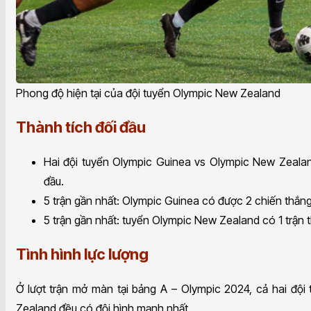
Phong độ hiện tại của đội tuyển Olympic New Zealand
Thành tích đối đầu
Hai đội tuyển Olympic Guinea vs Olympic New Zealan
đầu.
5 trận gần nhất: Olympic Guinea có được 2 chiến thắng
5 trận gần nhất: tuyển Olympic New Zealand có 1 trận t
Tình hình lực lượng
Ở lượt trận mở màn tại bảng A – Olympic 2024, cả hai độ
Zealand đều có đội hình mạnh nhất.