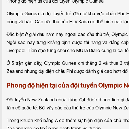
Phong độ hiện tại của đội tuyển Olympic Guinea
Olympic Guinea là đội tuyển trẻ đến từ khu vực châu Phi. H
công vũ bão. Các cầu thủ của HLV Kaba có thể hình cao lớn,
Đặc biệt ở giải đấu năm nay ngoài các cầu thủ trẻ, Olympi
Ngôi sao này từng khẳng định được tài năng và đẳng cấ
Liverpool. Tiền đạo từng chơi cho MU là Diallo cũng là cái tê
Ở 5 trận gần đây, Olympic Guinea chỉ thắng 2 và thua 3 t
Zealand nhưng đại diện châu Phi được đánh giá cao hơn đối 
Phong độ hiện tại của đội tuyển Olympic
Đội tuyển New Zealand chưa từng đạt được thành tích gì đ
tầm cỡ quốc tế. Bởi vậy các cầu thủ trẻ của Olympic New Z
Trong khuôn khổ bảng A có thêm sự hiện diện của chủ nh
Zealand khó có khả năng cạnh tranh vé đi tiếp.