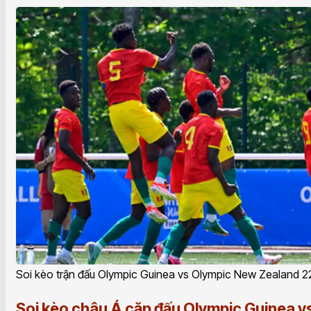
Soi kèo trận đấu Olympic Guinea vs Olympic New Zealand 
Soi kèo châu Á cặp đấu Olympic Guinea 