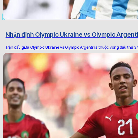
Nhận định Olympic Ukraine vs Olympic Argen
Trận đấu giữa Olympic Ukraine vs Olympic Argentina thuộc vòng đấu thứ 3 