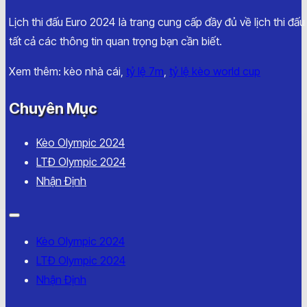
Lịch thi đấu Euro 2024 là trang cung cấp đầy đủ về lịch thi đấ
tất cả các thông tin quan trọng bạn cần biết.
Xem thêm: kèo nhà cái,
tỷ lệ 7m
,
tỷ lệ kèo world cup
Chuyên Mục
Kèo Olympic 2024
LTĐ Olympic 2024
Nhận Định
Kèo Olympic 2024
LTĐ Olympic 2024
Nhận Định