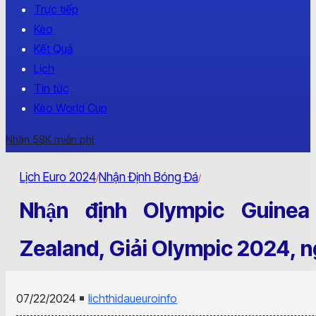
Trực tiếp
Kèo
Kết Quả
Lịch
Tin tức
Kèo World Cup
Nhận 58K miễn phí
Lịch Euro 2024
Nhận Định Bóng Đá
/
/
Nhận định Olympic Guin
Zealand, Giải Olympic 2024, 
07/22/2024
lichthidaueuroinfo