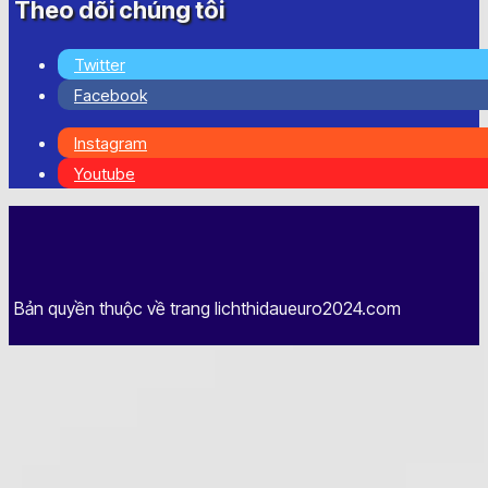
Theo dõi chúng tôi
Twitter
Facebook
Instagram
Youtube
Bản quyền thuộc về trang lichthidaueuro2024.com