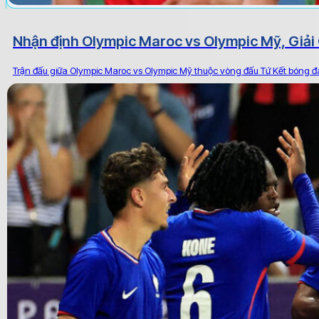
Nhận định Olympic Maroc vs Olympic Mỹ, Giải
Trận đấu giữa Olympic Maroc vs Olympic Mỹ thuộc vòng đấu Tứ Kết bóng đ