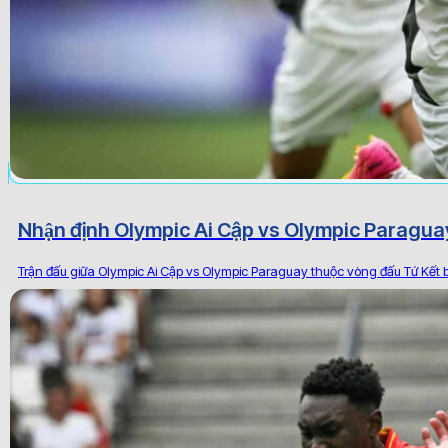
Nhận định Olympic Ai Cập vs Olympic Paragu
Trận đấu giữa Olympic Ai Cập vs Olympic Paraguay thuộc vòng đấu Tứ Kết b