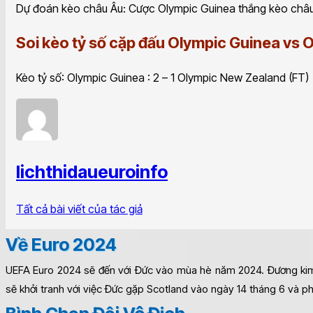
Dự đoán kèo châu Âu: Cược Olympic Guinea thắng kèo châu
Soi kèo tỷ số cặp đấu Olympic Guinea vs
Kèo tỷ số: Olympic Guinea : 2 – 1 Olympic New Zealand (FT)
lichthidaueuroinfo
Tất cả bài viết của tác giả
Về Euro 2024
UEFA Euro 2024 sẽ đến với Đức vào mùa hè năm 2024. Đương kim 
sẽ khởi tranh với việc Đức gặp Scotland vào ngày 14 tháng 6 và p