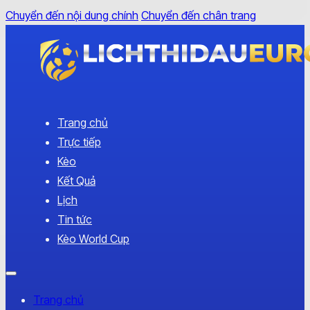
Chuyển đến nội dung chính
Chuyển đến chân trang
Trang chủ
Trực tiếp
Kèo
Kết Quả
Lịch
Tin tức
Kèo World Cup
Trang chủ