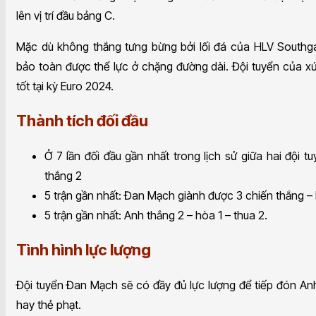
lên vị trí đầu bảng C.
Mặc dù không thắng tưng bừng bởi lối đá của HLV Southga
bảo toàn được thể lực ở chặng đường dài. Đội tuyển của 
tốt tại kỳ Euro 2024.
Thành tích đối đầu
Ở 7 lần đối đầu gần nhất trong lịch sử giữa hai đội
thắng 2
5 trận gần nhất: Đan Mạch giành được 3 chiến thắng – 
5 trận gần nhất: Anh thắng 2 – hòa 1 – thua 2.
Tình hình lực lượng
Đội tuyển Đan Mạch sẽ có đầy đủ lực lượng để tiếp đón An
hay thẻ phạt.