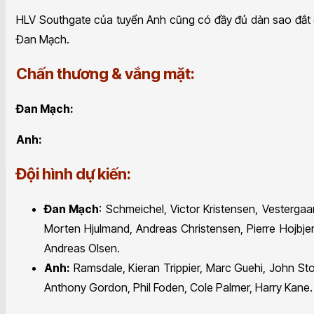
HLV Southgate của tuyển Anh cũng có đầy đủ dàn sao đắt g
Đan Mạch.
Chấn thương & vắng mặt:
Đan Mạch:
Anh:
Đội hình dự kiến:
Đan Mạch
: Schmeichel, Victor Kristensen, Vesterga
Morten Hjulmand, Andreas Christensen, Pierre Hojbje
Andreas Olsen.
Anh:
Ramsdale, Kieran Trippier, Marc Guehi, John Sto
Anthony Gordon, Phil Foden, Cole Palmer, Harry Kane.