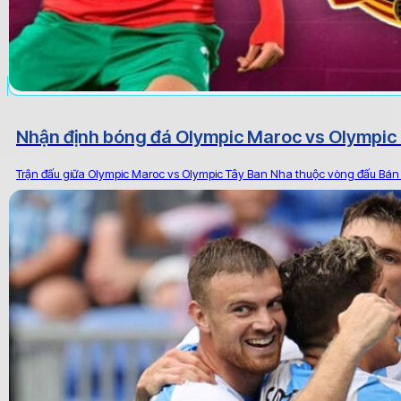
Nhận định bóng đá Olympic Maroc vs Olympic
Trận đấu giữa Olympic Maroc vs Olympic Tây Ban Nha thuộc vòng đấu Bán 