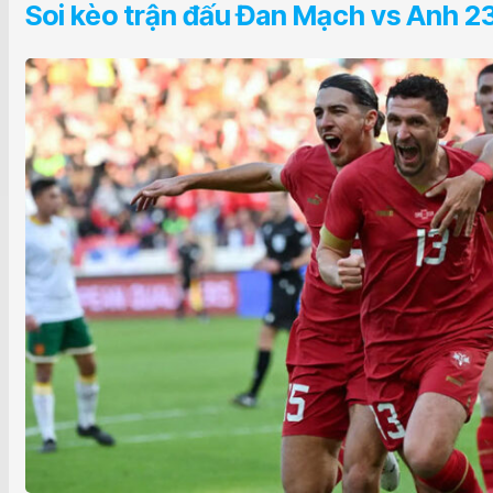
Soi kèo trận đấu Đan Mạch vs Anh 