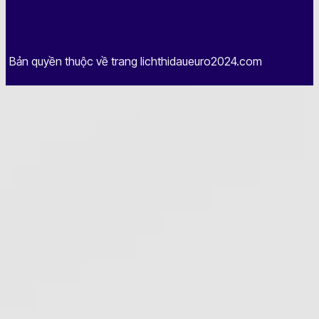
Bản quyền thuộc về trang lichthidaueuro2024.com