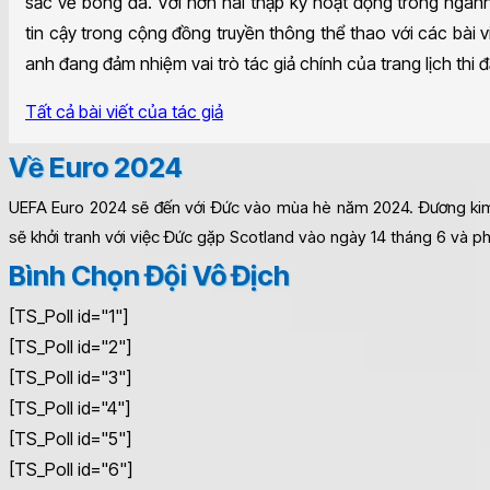
sắc về bóng đá. Với hơn hai thập kỷ hoạt động trong ngàn
tin cậy trong cộng đồng truyền thông thể thao với các bài v
anh đang đảm nhiệm vai trò tác giả chính của trang lịch thi 
Tất cả bài viết của tác giả
Về Euro 2024
UEFA Euro 2024 sẽ đến với Đức vào mùa hè năm 2024. Đương kim 
sẽ khởi tranh với việc Đức gặp Scotland vào ngày 14 tháng 6 và p
Bình Chọn Đội Vô Địch
[TS_Poll id="1"]
[TS_Poll id="2"]
[TS_Poll id="3"]
[TS_Poll id="4"]
[TS_Poll id="5"]
[TS_Poll id="6"]