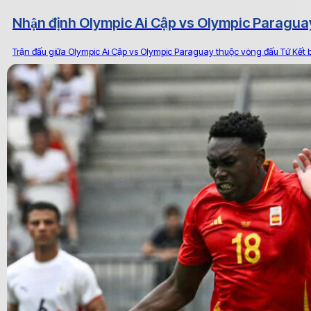
Nhận định Olympic Ai Cập vs Olympic Paragu
Trận đấu giữa Olympic Ai Cập vs Olympic Paraguay thuộc vòng đấu Tứ Kết b