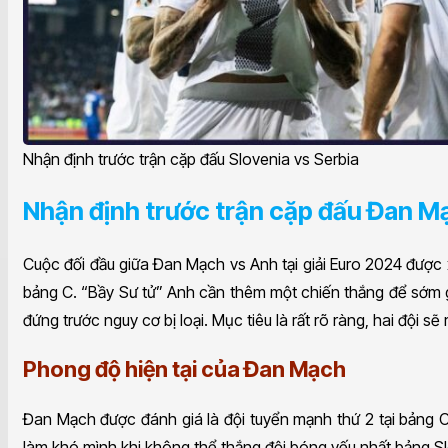
Nhận định trước trận cặp đấu Slovenia vs Serbia
Nhận định trước trận cặp đấu Đan M
Cuộc đối đầu giữa Đan Mạch vs Anh tại giải Euro 2024 được 
bảng C. “Bầy Sư tử” Anh cần thêm một chiến thắng để sớm g
đứng trước nguy cơ bị loại. Mục tiêu là rất rõ ràng, hai đội sẽ
Phong độ hiện tại của Đan Mạch
Đan Mạch được đánh giá là đội tuyển mạnh thứ 2 tại bảng C,
làm khó mình khi không thể thắng đội bóng yếu nhất bảng Sl