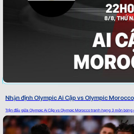
Nhận định Olympic Ai Cập vs Olympic Morocc
Trận đấu giữa Olympic Ai Cập vs Olympic Morocco tranh hạng 3 môn bóng đ