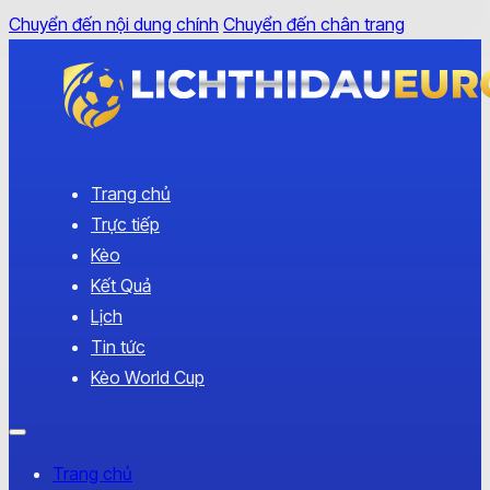
Chuyển đến nội dung chính
Chuyển đến chân trang
Trang chủ
Trực tiếp
Kèo
Kết Quả
Lịch
Tin tức
Kèo World Cup
Trang chủ