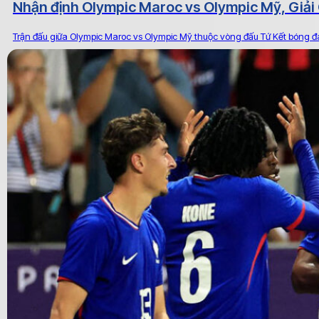
Nhận định Olympic Maroc vs Olympic Mỹ, Giải
Trận đấu giữa Olympic Maroc vs Olympic Mỹ thuộc vòng đấu Tứ Kết bóng đ