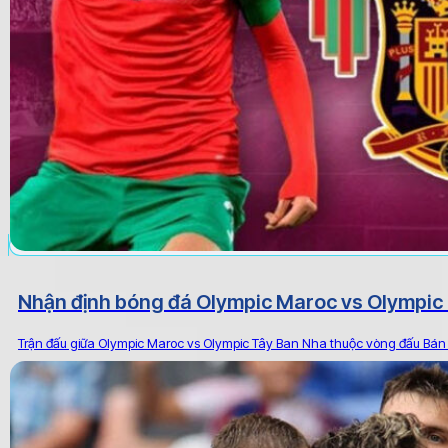
Nhận định bóng đá Olympic Maroc vs Olympic
Trận đấu giữa Olympic Maroc vs Olympic Tây Ban Nha thuộc vòng đấu Bán 