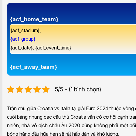
{acf_home_team}
{acf_stadium},
{acf_group}
{acf_date}, {acf_event_time}
{acf_away_team}
5/5 - (1 bình chọn)
Trận đấu giữa Croatia vs Italia tại giải Euro 2024 thuộc vòn
cuối bảng nhưng các cầu thủ Croatia vẫn có cơ hội cạnh tran
nhiên, nhà vô địch châu Âu 2020 cũng không phải một đối 
bóng hàng đầu hứa hẹn sẽ rất hấp dẫn và khó lường.