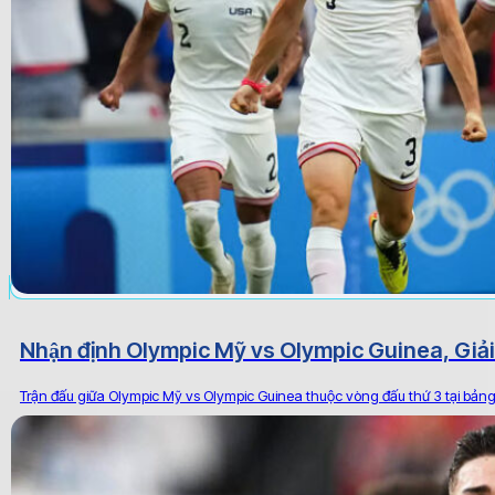
Nhận định Olympic Mỹ vs Olympic Guinea, Gi
Trận đấu giữa Olympic Mỹ vs Olympic Guinea thuộc vòng đấu thứ 3 tại bản