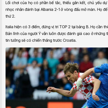
Lối chơi của họ có phần bế tắc, thiếu gắn kết, chủ yếu d
nhọc nhằn đánh bại Albania 2-1 ở vòng đấu mở màn. Họ để 
thứ 2.
Italia hiện có 3 điểm, đứng vị trí TOP 2 tại bảng B. Họ cần t
Bản lĩnh của người Ý vẫn luôn được đánh giá cao ở những t
tin tưởng sẽ có chiến thắng trước Croatia.