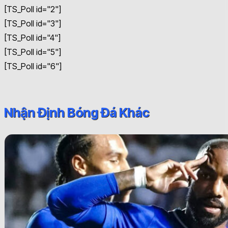
[TS_Poll id="2"]
[TS_Poll id="3"]
[TS_Poll id="4"]
[TS_Poll id="5"]
[TS_Poll id="6"]
Nhận Định Bóng Đá Khác