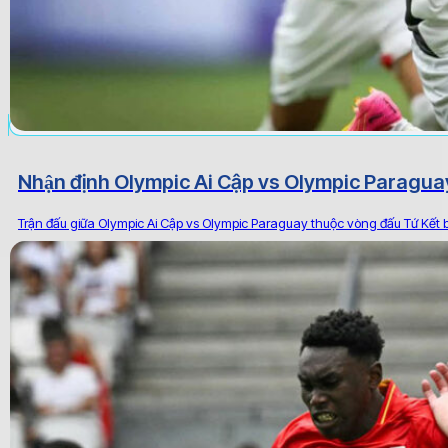
Nhận định Olympic Ai Cập vs Olympic Paragu
Trận đấu giữa Olympic Ai Cập vs Olympic Paraguay thuộc vòng đấu Tứ Kết b