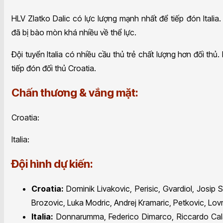
HLV Zlatko Dalic có lực lượng mạnh nhất để tiếp đón Italia.
đã bị bào mòn khá nhiều về thể lực.
Đội tuyển Italia có nhiều cầu thủ trẻ chất lượng hơn đối thủ.
tiếp đón đối thủ Croatia.
Chấn thương & vắng mặt:
Croatia:
Italia:
Đội hình dự kiến:
Croatia:
Dominik Livakovic, Perisic, Gvardiol, Josip 
Brozovic, Luka Modric, Andrej Kramaric, Petkovic, Lovr
Italia:
Donnarumma, Federico Dimarco, Riccardo Calaf