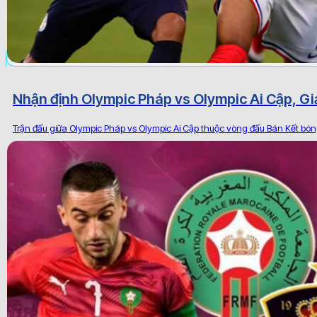
Nhận định Olympic Pháp vs Olympic Ai Cập, G
Trận đấu giữa Olympic Pháp vs Olympic Ai Cập thuộc vòng đấu Bán Kết bó