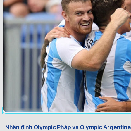
Nhận định Olympic Pháp vs Olympic Argentina