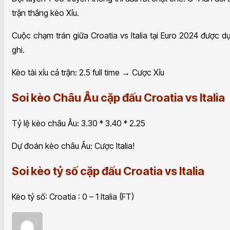
trận thắng kèo Xỉu.
Cuộc chạm trán giữa Croatia vs Italia tại Euro 2024 được
ghi.
Kèo tài xỉu cả trận: 2.5 full time → Cược Xỉu
Soi kèo Châu Âu cặp đấu Croatia vs Italia
Tỷ lệ kèo châu Âu: 3.30 * 3.40 * 2.25
Dự đoán kèo châu Âu: Cược Italia!
Soi kèo tỷ số cặp đấu Croatia vs Italia
Kèo tỷ số: Croatia : 0 – 1 Italia (FT)