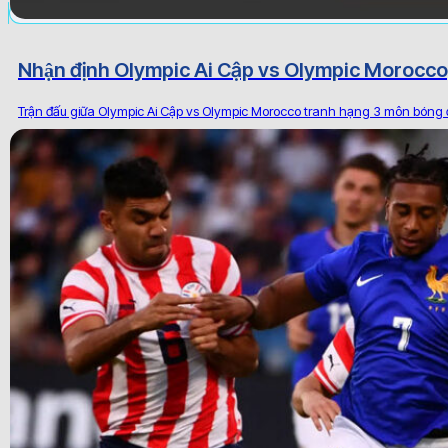
Nhận định Olympic Ai Cập vs Olympic Morocc
Trận đấu giữa Olympic Ai Cập vs Olympic Morocco tranh hạng 3 môn bóng đ