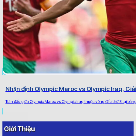
Nhận định Olympic Maroc vs Olympic Iraq, Gi
Trận đấu giữa Olympic Maroc vs Olympic Iraq thuộc vòng đấu thứ 3 tại bản
Giới Thiệu