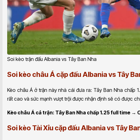
Soi kèo trận đấu Albania vs Tây Ban Nha
Soi kèo châu Á cặp đấu Albania vs Tây B
Kèo châu Á ở trận này nhà cái đưa ra: Tây Ban Nha chấp 1
rất cao và sức mạnh vượt trội được nhận định sẽ có được chi
Kèo châu Á cả trận: Tây Ban Nha chấp 1.25 full time →
Soi kèo Tài Xỉu cặp đấu Albania vs Tây Ba