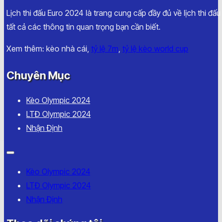
Lịch thi đấu Euro 2024 là trang cung cấp đầy đủ về lịch thi đấ
tất cả các thông tin quan trọng bạn cần biết.
Xem thêm: kèo nhà cái,
tỷ lệ 7m
,
tỷ lệ kèo world cup
Chuyên Mục
Kèo Olympic 2024
LTĐ Olympic 2024
Nhận Định
Kèo Olympic 2024
LTĐ Olympic 2024
Nhận Định