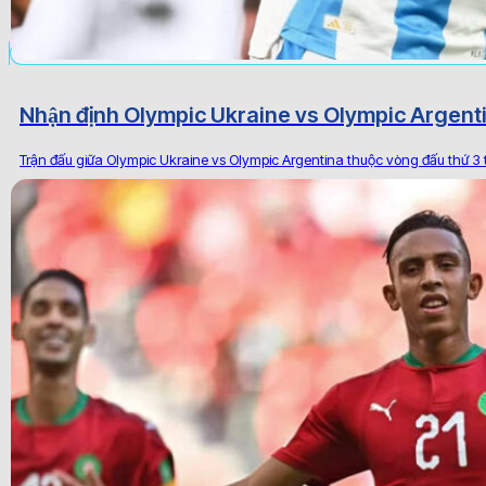
Nhận định Olympic Ukraine vs Olympic Argen
Trận đấu giữa Olympic Ukraine vs Olympic Argentina thuộc vòng đấu thứ 3 