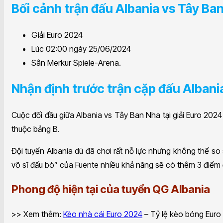
Bối cảnh trận đấu Albania vs Tây Ba
Giải Euro 2024
Lúc 02:00 ngày 25/06/2024
Sân Merkur Spiele-Arena.
Nhận định trước trận cặp đấu Albani
Cuộc đối đầu giữa Albania vs Tây Ban Nha tại giải Euro 202
thuộc bảng B.
Đội tuyển Albania dù đã chơi rất nỗ lực nhưng không thể so
võ sĩ đấu bò” của Fuente nhiều khả năng sẽ có thêm 3 điểm 
Phong độ hiện tại của tuyển QG Albania
>> Xem thêm:
Kèo nhà cái Euro 2024
– Tỷ lệ kèo bóng Eur