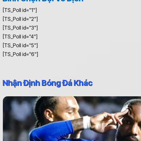
[TS_Poll id="1"]
[TS_Poll id="2"]
[TS_Poll id="3"]
[TS_Poll id="4"]
[TS_Poll id="5"]
[TS_Poll id="6"]
Nhận Định Bóng Đá Khác