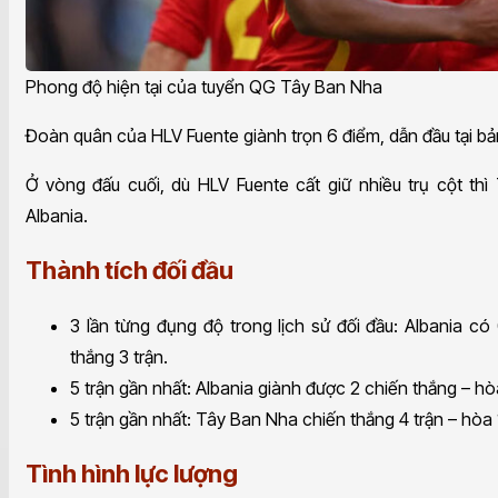
Phong độ hiện tại của tuyển QG Tây Ban Nha
Đoàn quân của HLV Fuente giành trọn 6 điểm, dẫn đầu tại bản
Ở vòng đấu cuối, dù HLV Fuente cất giữ nhiều trụ cột thì
Albania.
Thành tích đối đầu
3 lần từng đụng độ trong lịch sử đối đầu: Albania c
thắng 3 trận.
5 trận gần nhất: Albania giành được 2 chiến thắng – hòa
5 trận gần nhất: Tây Ban Nha chiến thắng 4 trận – hòa 1
Tình hình lực lượng