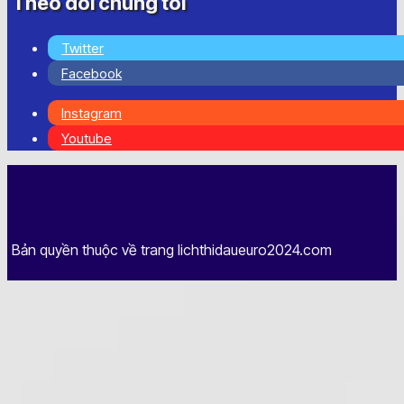
Theo dõi chúng tôi
Twitter
Facebook
Instagram
Youtube
Bản quyền thuộc về trang lichthidaueuro2024.com