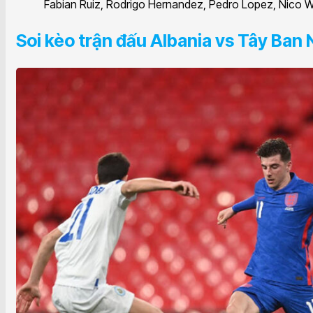
Fabian Ruiz, Rodrigo Hernandez, Pedro Lopez, Nico Wi
Soi kèo trận đấu Albania vs Tây Ba