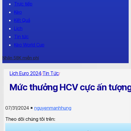
Trực tiếp
Kèo
Kết Quả
Lịch
Tin tức
Kèo World Cup
Nhận 58K miễn phí
Lịch Euro 2024
Tin Tức
/
/
Mức thưởng HCV cực ấn tượng
07/31/2024
nguyenmanhhung
Theo dõi chúng tôi trên: