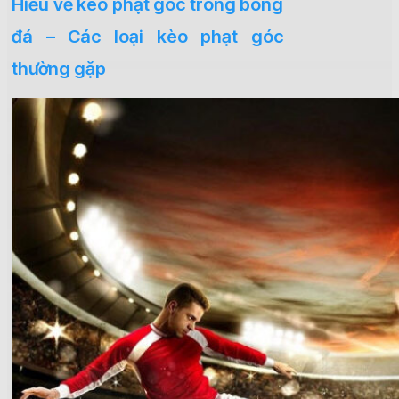
Hiểu về kèo phạt góc trong bóng
đá – Các loại kèo phạt góc
thường gặp