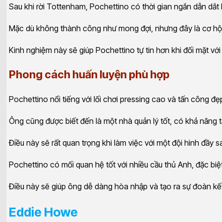
Sau khi rời Tottenham, Pochettino có thời gian ngắn dẫn dắt
Mặc dù không thành công như mong đợi, nhưng đây là cơ hội đ
Kinh nghiệm này sẽ giúp Pochettino tự tin hơn khi đối mặt với
Phong cách huấn luyện phù hợp
Pochettino nổi tiếng với lối chơi pressing cao và tấn công đ
Ông cũng được biết đến là một nhà quản lý tốt, có khả năng t
Điều này sẽ rất quan trọng khi làm việc với một đội hình đầy 
Pochettino có mối quan hệ tốt với nhiều cầu thủ Anh, đặc biệ
Điều này sẽ giúp ông dễ dàng hòa nhập và tạo ra sự đoàn kết
Eddie Howe