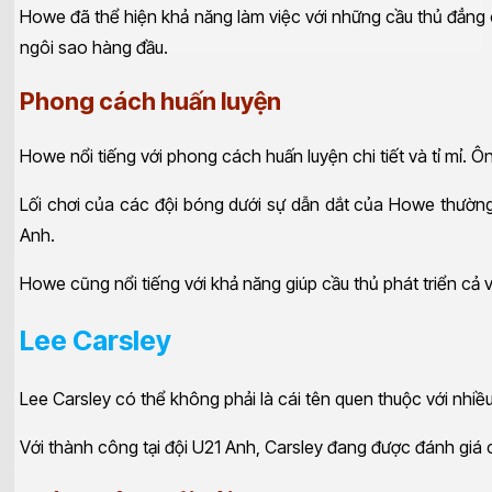
Howe đã thể hiện khả năng làm việc với những cầu thủ đẳng cấ
ngôi sao hàng đầu.
Phong cách huấn luyện
Howe nổi tiếng với phong cách huấn luyện chi tiết và tỉ mỉ. 
Lối chơi của các đội bóng dưới sự dẫn dắt của Howe thường
Anh.
Howe cũng nổi tiếng với khả năng giúp cầu thủ phát triển cả v
Lee Carsley
Lee Carsley có thể không phải là cái tên quen thuộc với nhi
Với thành công tại đội U21 Anh, Carsley đang được đánh giá c