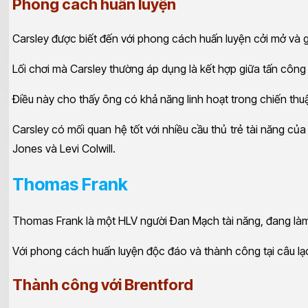
Phong cách huấn luyện
Carsley được biết đến với phong cách huấn luyện cởi mở và gầ
Lối chơi mà Carsley thường áp dụng là kết hợp giữa tấn cô
Điều này cho thấy ông có khả năng linh hoạt trong chiến thuậ
Carsley có mối quan hệ tốt với nhiều cầu thủ trẻ tài năng c
Jones và Levi Colwill.
Thomas Frank
Thomas Frank là một HLV người Đan Mạch tài năng, đang làm 
Với phong cách huấn luyện độc đáo và thành công tại câu lạc 
Thành công với Brentford