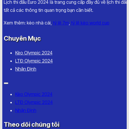
Lịch thi đấu Euro 2024 là trang cung cấp đầy đủ về lịch thi đấ
tất cả các thông tin quan trọng bạn cần biết.
Xem thêm: kèo nhà cái,
tỷ lệ 7m
,
tỷ lệ kèo world cup
Chuyên Mục
Kèo Olympic 2024
LTĐ Olympic 2024
Nhận Định
Kèo Olympic 2024
LTĐ Olympic 2024
Nhận Định
Theo dõi chúng tôi