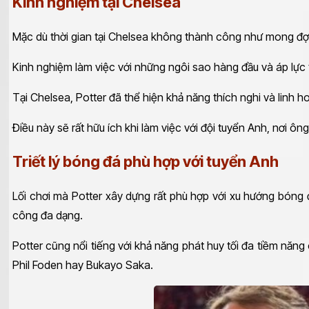
Kinh nghiệm tại Chelsea
Mặc dù thời gian tại Chelsea không thành công như mong đợi,
Kinh nghiệm làm việc với những ngôi sao hàng đầu và áp lực t
Tại Chelsea, Potter đã thể hiện khả năng thích nghi và linh ho
Điều này sẽ rất hữu ích khi làm việc với đội tuyển Anh, nơi ô
Triết lý bóng đá phù hợp với tuyển Anh
Lối chơi mà Potter xây dựng rất phù hợp với xu hướng bóng 
công đa dạng.
Potter cũng nổi tiếng với khả năng phát huy tối đa tiềm năng
Phil Foden hay Bukayo Saka.