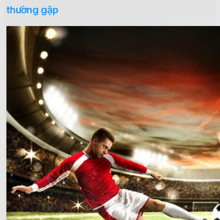
thường gặp