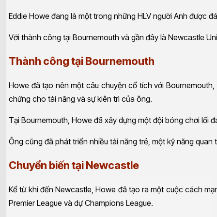
Eddie Howe đang là một trong những HLV người Anh được đán
Với thành công tại Bournemouth và gần đây là Newcastle Unit
Thành công tại Bournemouth
Howe đã tạo nên một câu chuyện cổ tích với Bournemouth, đưa
chứng cho tài năng và sự kiên trì của ông.
Tại Bournemouth, Howe đã xây dựng một đội bóng chơi lối đá
Ông cũng đã phát triển nhiều tài năng trẻ, một kỹ năng quan t
Chuyển biến tại Newcastle
Kể từ khi đến Newcastle, Howe đã tạo ra một cuộc cách mạn
Premier League và dự Champions League.