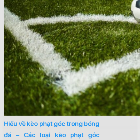
Hiểu về kèo phạt góc trong bóng
đá – Các loại kèo phạt góc