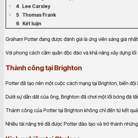
Lee Carsley
Thomas Frank
Kết luận
Graham Potter đang được đánh giá là ứng viên sáng giá nhất c
Với phong cách cầm quân độc đáo và khả năng xây dựng lối c
Thành công tại Brighton
Potter đã tạo nên một cuộc cách mạng tại Brighton, biến độ
Dưới sự dẫn dắt của ông, Brighton đã chơi một lối bóng đá tấn
Thành công của Potter tại Brighton không chỉ đến từ kết quả
Nhiều tài năng trẻ đã được Potter đào tạo và trở thành nhữn