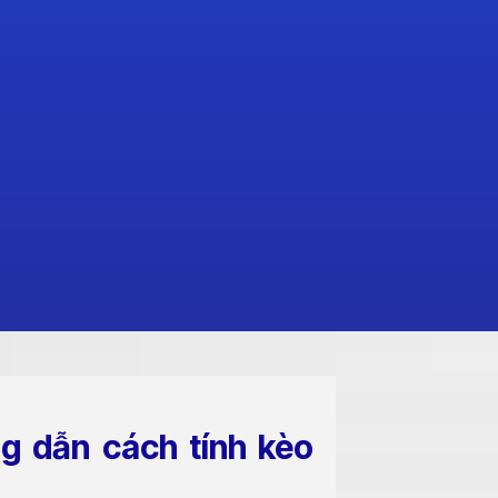
g dẫn cách tính kèo