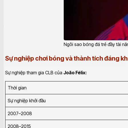
Ngôi sao bóng đá trẻ đầy tài n
Sự nghiệp chơi bóng và thành tích đáng k
Sự nghiệp tham gia CLB của
João Félix:
Thời gian
Sự nghiệp khởi đầu
2007–2008
2008–2015