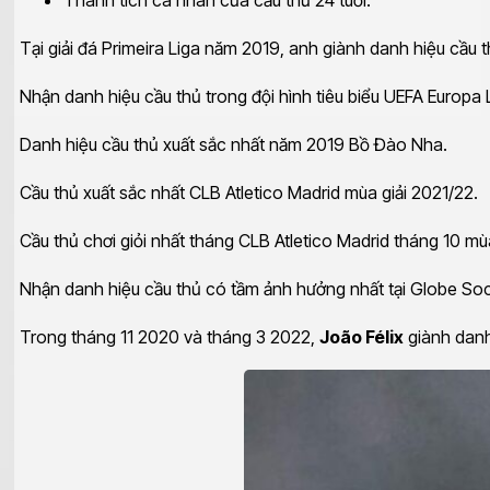
Thành tích cá nhân của cầu thủ 24 tuổi:
Tại giải đá Primeira Liga năm 2019, anh giành danh hiệu cầu t
Nhận danh hiệu cầu thủ trong đội hình tiêu biểu UEFA Europa
Danh hiệu cầu thủ xuất sắc nhất năm 2019 Bồ Đào Nha.
Cầu thủ xuất sắc nhất CLB Atletico Madrid mùa giải 2021/22.
Cầu thủ chơi giỏi nhất tháng CLB Atletico Madrid tháng 10 mùa
Nhận danh hiệu cầu thủ có tầm ảnh hưởng nhất tại Globe So
Trong tháng 11 2020 và tháng 3 2022,
João Félix
giành danh 