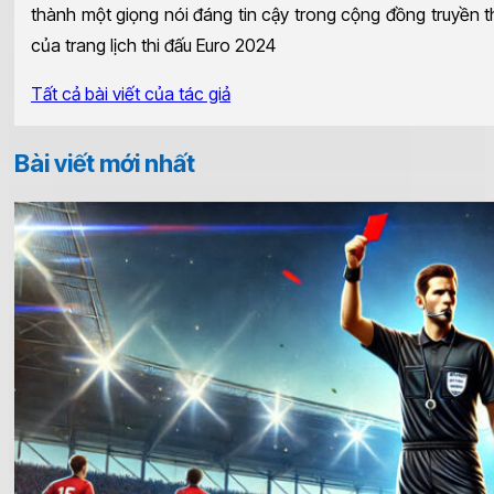
thành một giọng nói đáng tin cậy trong cộng đồng truyền t
của trang lịch thi đấu Euro 2024
Tất cả bài viết của tác giả
Bài viết mới nhất