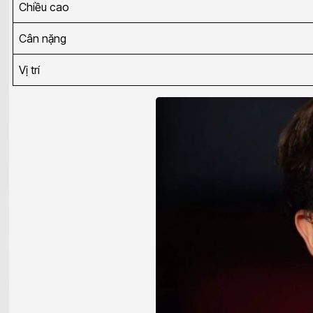
Chiều cao
Cân nặng
Vị trí