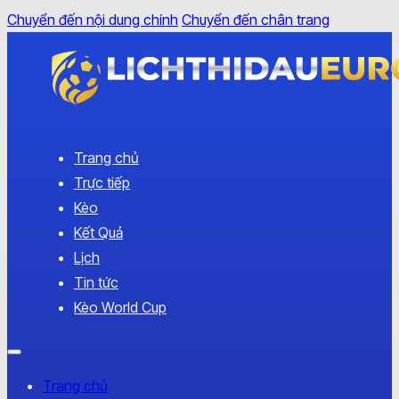
Chuyển đến nội dung chính
Chuyển đến chân trang
Trang chủ
Trực tiếp
Kèo
Kết Quả
Lịch
Tin tức
Kèo World Cup
Trang chủ