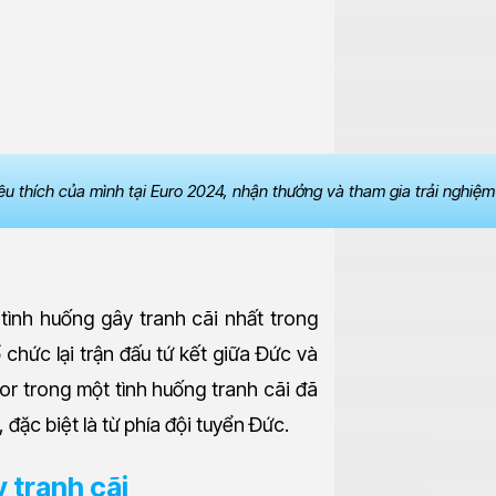
êu thích của mình tại Euro 2024, nhận thưởng và tham gia trải nghiệ
ình huống gây tranh cãi nhất trong
 chức lại trận đấu tứ kết giữa Đức và
or trong một tình huống tranh cãi đã
đặc biệt là từ phía đội tuyển Đức.
y tranh cãi