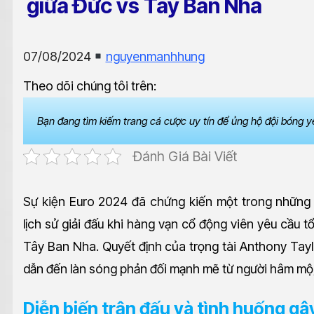
giữa Đức vs Tây Ban Nha
07/08/2024
nguyenmanhhung
Theo dõi chúng tôi trên:
Bạn đang tìm kiếm trang cá cược uy tín để ủng hộ đội bóng y
Đánh Giá Bài Viết
Sự kiện Euro 2024 đã chứng kiến một trong những t
lịch sử giải đấu khi hàng vạn cổ động viên yêu cầu tổ
Tây Ban Nha. Quyết định của trọng tài Anthony Tayl
dẫn đến làn sóng phản đối mạnh mẽ từ người hâm mộ, 
Diễn biến trận đấu và tình huống gâ