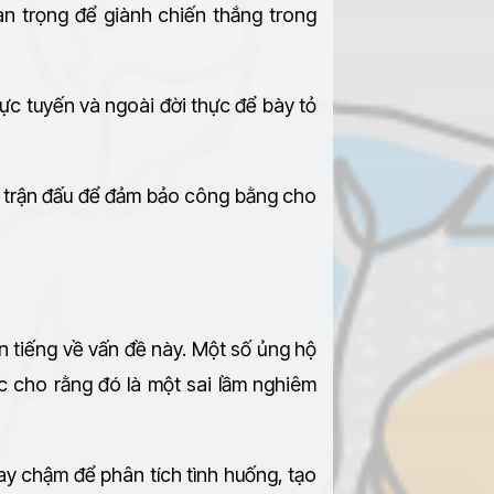
an trọng để giành chiến thắng trong
ực tuyến và ngoài đời thực để bày tỏ
ại trận đấu để đảm bảo công bằng cho
n tiếng về vấn đề này. Một số ủng hộ
ác cho rằng đó là một sai lầm nghiêm
y chậm để phân tích tình huống, tạo