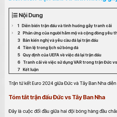
Nội Dung
Diễn biến trận đấu và tình huống gây tranh cãi
Phản ứng của người hâm mộ và cộng đồng yêu t
Bản kiến nghị và yêu cầu đá lại trận đấu
Tiền lệ trong lịch sử bóng đá
Quy định của UEFA về việc đá lại trận đấu
Tranh cãi về việc sử dụng VAR trong trận Đức v
Kết luận
Trận tứ kết Euro 2024 giữa Đức và Tây Ban Nha diễn r
Tóm tắt trận đấu Đức vs Tây Ban Nha
Đây là cuộc đối đầu giữa hai đội bóng hàng đầu châu