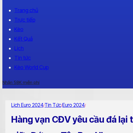
Trang chủ
Trực tiếp
Kèo
Kết Quả
Lịch
Tin tức
Kèo World Cup
Nhận 58K miễn phí
Lịch Euro 2024
Tin Tức
Euro 2024
/
/
/
Hàng vạn CĐV yêu cầu đá lại t