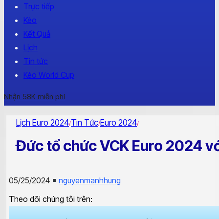
Trực tiếp
Kèo
Kết Quả
Lịch
Tin tức
Kèo World Cup
Nhận 58K miễn phí
Lịch Euro 2024
Tin Tức
Euro 2024
/
/
/
Đức tổ chức VCK Euro 2024 vớ
05/25/2024
nguyenmanhhung
Theo dõi chúng tôi trên: