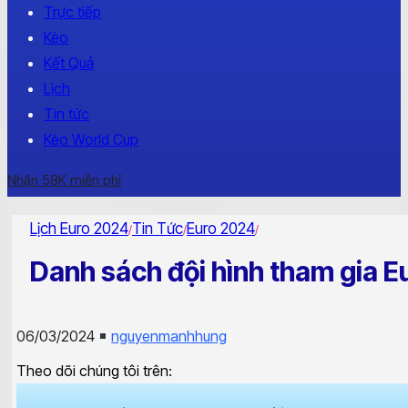
Trực tiếp
Kèo
Kết Quả
Lịch
Tin tức
Kèo World Cup
Nhận 58K miễn phí
Lịch Euro 2024
Tin Tức
Euro 2024
/
/
/
Danh sách đội hình tham gia 
06/03/2024
nguyenmanhhung
Theo dõi chúng tôi trên: