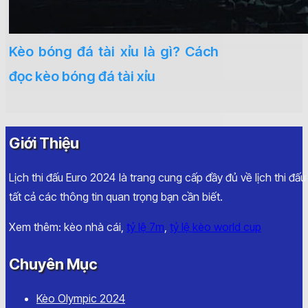
Kèo bóng đá tài xỉu là gì? Cách
đọc kèo bóng đá tài xỉu
Giới Thiệu
Lịch thi đấu Euro 2024 là trang cung cấp đầy đủ về lịch thi đấ
tất cả các thông tin quan trọng bạn cần biết.
Xem thêm: kèo nhà cái,
tỷ lệ 7m
,
tỷ lệ kèo world cup
Chuyên Mục
Kèo Olympic 2024