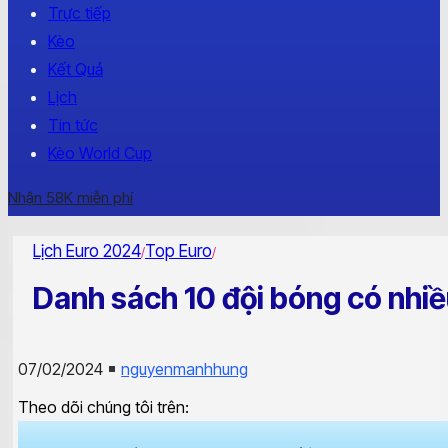
Trực tiếp
Kèo
Kết Quả
Lịch
Tin tức
Kèo World Cup
Nhận 58K miễn phí
Lịch Euro 2024
Top Euro
/
/
Danh sách 10 đội bóng có nhiề
07/02/2024
nguyenmanhhung
Theo dõi chúng tôi trên: