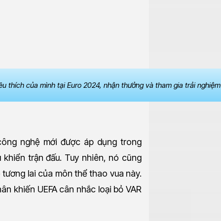
êu thích của mình tại Euro 2024, nhận thưởng và tham gia trải nghiệ
 công nghệ mới được áp dụng trong
u khiển trận đấu. Tuy nhiên, nó cũng
ề tương lai của môn thể thao vua này.
 nhân khiến UEFA cân nhắc loại bỏ VAR