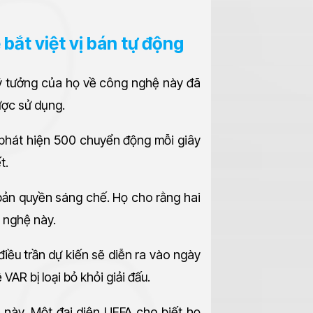
bắt việt vị bán tự động
 ý tưởng của họ về công nghệ này đã
ược sử dụng.
 phát hiện 500 chuyển động mỗi giây
t.
 bản quyền sáng chế. Họ cho rằng hai
g nghệ này.
iều trần dự kiến sẽ diễn ra vào ngày
AR bị loại bỏ khỏi giải đấu.
h này. Một đại diện UEFA cho biết họ