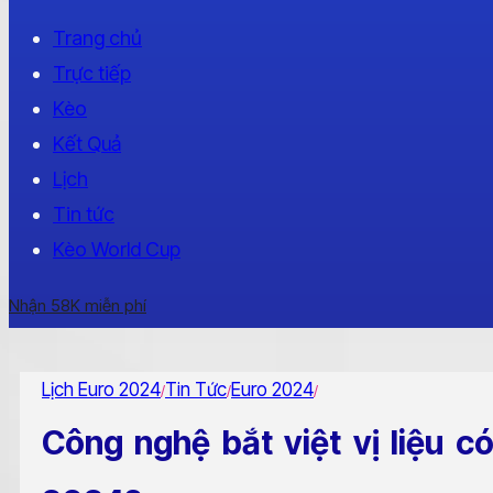
Trang chủ
Trực tiếp
Kèo
Kết Quả
Lịch
Tin tức
Kèo World Cup
Nhận 58K miễn phí
Lịch Euro 2024
Tin Tức
Euro 2024
/
/
/
Công nghệ bắt việt vị liệu có