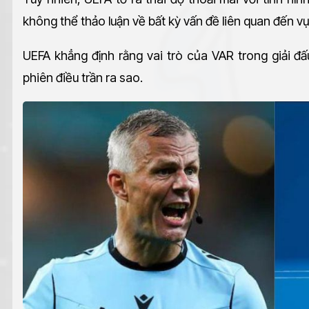
không thể thảo luận về bất kỳ vấn đề liên quan đến vụ
UEFA khẳng định rằng vai trò của VAR trong giải đ
phiên điều trần ra sao.