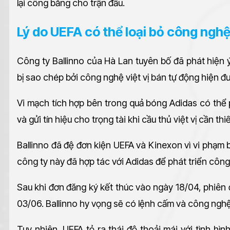
lại công bằng cho trận đấu.
Lý do UEFA có thể loại bỏ công nghệ 
Công ty Ballinno của Hà Lan tuyên bố đã phát hiện
bị sao chép bởi công nghệ việt vị bán tự động hiện đ
Vi mạch tích hợp bên trong quả bóng Adidas có thể
và gửi tín hiệu cho trọng tài khi cầu thủ việt vị cần thiế
Ballinno đã đệ đơn kiện UEFA và Kinexon vì vi phạm
công ty này đã hợp tác với Adidas để phát triển côn
Sau khi đơn đăng ký kết thúc vào ngày 18/04, phiên đ
03/06. Ballinno hy vọng sẽ có lệnh cấm và công nghệ V
Tuy nhiên, UEFA tỏ ra thái độ thoải mái với tình hìn