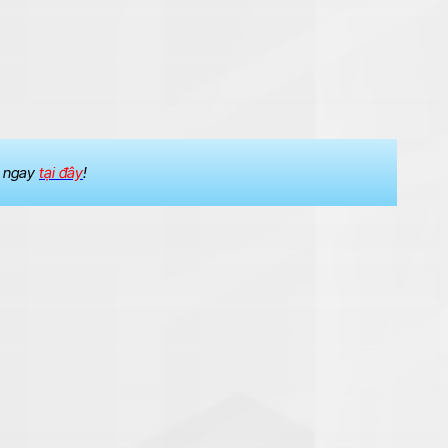
m ngay
tại đây
!