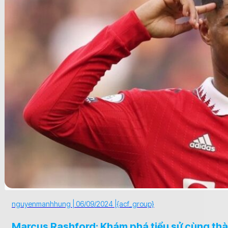
nguyenmanhhung |
06/09/2024 |
{acf_group}
Marcus Rashford: Khám phá tiểu sử cùng thàn