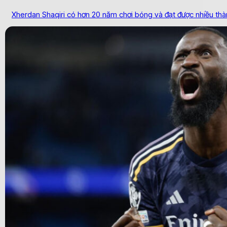
Xherdan Shaqiri có hơn 20 năm chơi bóng và đạt được nhiều thành