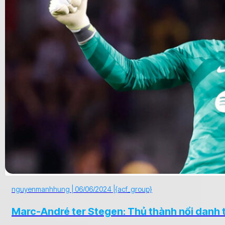
nguyenmanhhung |
06/06/2024 |
{acf_group}
Marc-André ter Stegen: Thủ thành nổi danh t