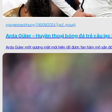
nguyenmanhhung |
06/09/2024 |
{acf_group}
Arda Güler – Huyền thoại bóng đá trẻ câu lạc
Arda Güler một gương mặt mới hiện rất được fan hâm mộ săn đón.