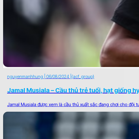
nguyenmanhhung |
06/08/2024 |
{acf_group}
Jamal Musiala – Cầu thủ trẻ tuổi, hạt giống 
Jamal Musiala được xem là cầu thủ xuất sắc đang chơi cho đội 