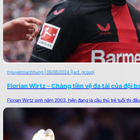
nguyenmanhhung |
06/06/2024 |
{acf_group}
Florian Wirtz – Chàng tiền vệ đa tài của đội 
Florian Wirtz sinh năm 2003, hiện đang là cầu thủ trẻ tuổi thi đấu t