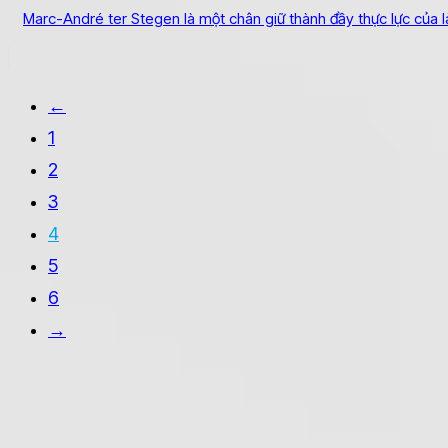
Marc-André ter Stegen là một chân giữ thành đầy thực lực của là
←
1
2
3
4
5
6
→