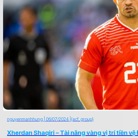
nguyenmanhhung |
06/07/2024 |
{acf_group}
Xherdan Shaqiri – Tài năng vàng vị trí tiền vệ