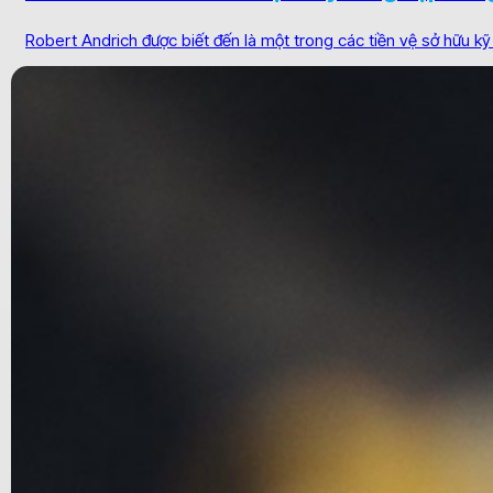
Robert Andrich được biết đến là một trong các tiền vệ sở hữu kỹ 