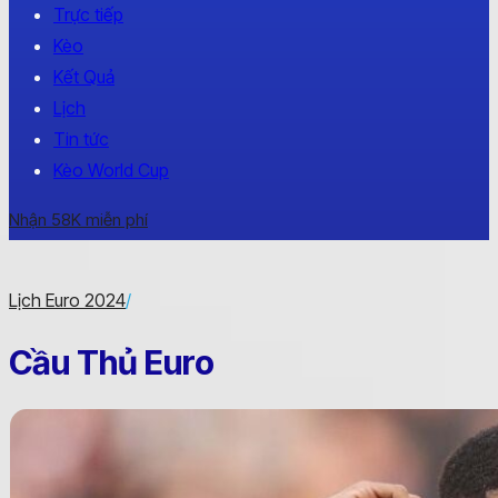
Trực tiếp
Kèo
Kết Quả
Lịch
Tin tức
Kèo World Cup
Nhận 58K miễn phí
Lịch Euro 2024
/
Cầu Thủ Euro