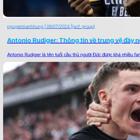
nguyenmanhhung |
06/07/2024 |
{acf_group}
Antonio Rudiger: Thông tin về trung vệ đầy n
Antonio Rudiger là tên tuổi cầu thủ người Đức được khá nhiều fan